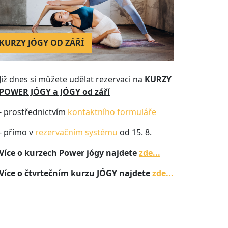
KURZY JÓGY OD ZÁŘÍ
Již dnes si můžete udělat rezervaci na
KURZY
POWER JÓGY a JÓGY od září
- prostřednictvím
kontaktního formuláře
- přímo v
rezervačním systému
od 15. 8.
Více o kurzech Power jógy najdete
zde...
Více o čtvrtečním kurzu JÓGY najdete
zde...