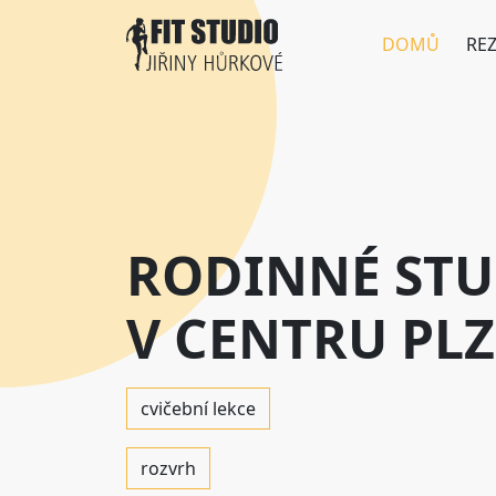
Přejít k hlavnímu obsahu
DOMŮ
RE
RODINNÉ STU
V CENTRU PL
cvičební lekce
rozvrh