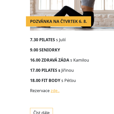
POZVÁNKA NA ČTVRTEK 6. 8.
7.30 PILATES
s Julií
9.00
SENIORKY
16.00
ZDRAVÁ ZÁDA
s Kamilou
17.00 PILATES s
Jiřinou
​​​​​​18.00 FIT BODY
s Péťou
Rezervace
zde..
Číst dále