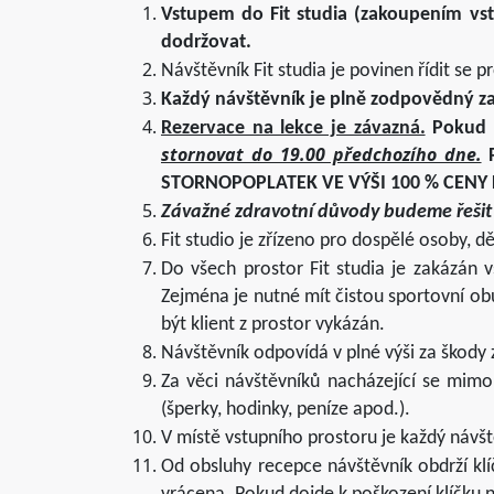
Vstupem do Fit studia (zakoupením vst
dodržovat.
Návštěvník Fit studia je povinen řídit se 
Každý návštěvník je plně zodpovědný za 
Rezervace na lekce je závazná.
Pokud si
stornovat do 19.00 předchozího dne.
STORNOPOPLATEK VE VÝŠI 100 % CENY LE
Závažné zdravotní důvody budeme řešit i
Fit studio je zřízeno pro dospělé osoby, 
Do všech prostor Fit studia je zakázán
Zejména je nutné mít čistou sportovní o
být klient z prostor vykázán.
Návštěvník odpovídá v plné výši za škody 
Za věci návštěvníků nacházející se mimo
(šperky, hodinky, peníze apod.).
V místě vstupního prostoru je každý návšt
Od obsluhy recepce návštěvník obdrží klí