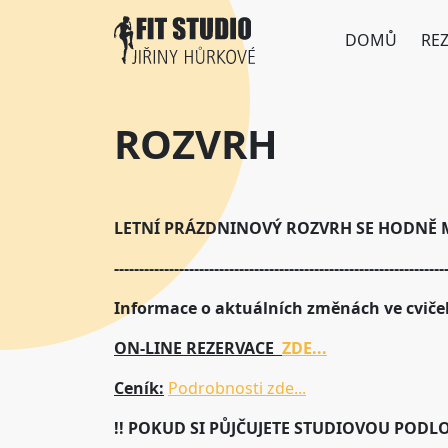
Přejít k hlavnímu obsahu
DOMŮ
RE
ROZVRH
LETNÍ PRÁZDNINOVÝ ROZVRH SE HODNĚ MĚ
------------------------------------------------------------------
Informace o aktuálních změnách ve cvič
ON-LINE REZERVACE
ZDE...
Ceník:
Podrobnosti zde...
!! POKUD SI PŮJČUJETE STUDIOVOU PODLOŽ