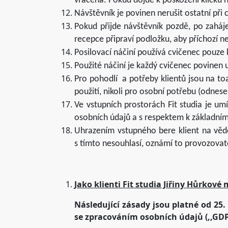
vrácena. Pokud dojde k poškození klíčku
Návštěvník je povinen nerušit ostatní při 
Pokud přijde návštěvník pozdě, po zaháje
recepce připraví podložku, aby příchozí ne
Posilovací náčiní používá cvičenec pouze 
Použité náčiní je každý cvičenec povinen 
Pro pohodlí a potřeby klientů jsou na t
použití, nikoli pro osobní potřebu (odnese
Ve vstupních prostorách Fit studia je u
osobních údajů a s respektem k základní
Uhrazením vstupného bere klient na vě
s tímto nesouhlasí, oznámí to provozovat
Jako klienti Fit studia Jiřiny Hůrko
Následující zásady jsou platné od 25.
se zpracováním osobních údajů (,,GDP