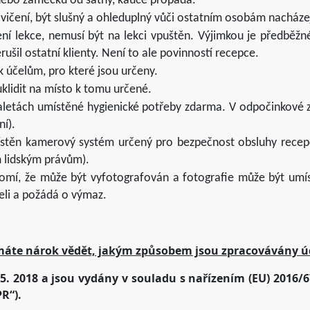
 nebo zámečku od šatny, kauce propadá.
cvičení, být slušný a ohleduplný vůči ostatním osobám nacházej
ní lekce, nemusí být na lekci vpuštěn. Výjimkou je předběžné
rušil ostatní klienty. Není to ale povinností recepce.
k účelům, pro které jsou určeny.
uklidit na místo k tomu určené.
oaletách umístěné hygienické potřeby zdarma. V odpočinkové 
ní).
místěn kamerový systém určený pro bezpečnost obsluhy recep
m lidským právům).
domí, že může být vyfotografován a fotografie může být um
eli a požádá o výmaz.
vé máte nárok vědět, jakým způsobem jsou zpracovávány ú
 5. 2018 a jsou vydány v souladu s nařízením (EU) 2016/6
R“).