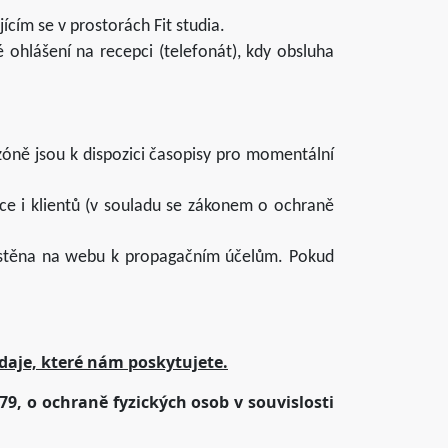
ícím se v prostorách Fit studia.
 ohlášení na recepci (telefonát), kdy obsluha
zóně jsou k dispozici časopisy pro momentální
ce i klientů (v souladu se zákonem o ochraně
ístěna na webu k propagačním účelům. Pokud
daje, které nám poskytujete.
79, o ochraně fyzických osob v souvislosti