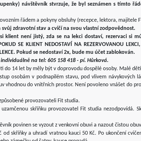
upenky) návštěvník stvrzuje, že byl seznámen s tímto řád
provozním řádem a pokyny obsluhy (recepce, lektora, majitele Fi
svůj zdravotní stav a cvičí na svou vlastní zodpovědnost.
 klient není jistý, zda se na lekci dostaví, rezervaci si
POKUD SE KLIENT NEDOSTAVÍ NA REZERVOVANOU LEKCI
KCE. Pokud se nedostaví 2x, bude mu účet zablokován.
ndividuálně na tel: 605 158 418 - pí. Hůrková.
děti do 14 let by měly být v doprovodu dospělé osoby. Malé dě
 vstup osobám v podnapilém stavu, pod vlivem návykových 
buv vhodnou do vnitřních prostor. Není povoleno vnášet do p
způsobené provozovateli Fit studia.
 uzamčenou skříňku provozovatel Fit studia nezodpovídá. Sk
ěvník povinen se vyzout z venkovní obuvi a nazout čistou obuv
č od skříňky a uhradí vratnou kauci 50 Kč. Po ukončení cvič