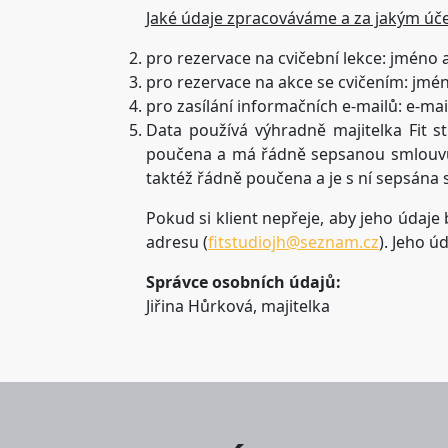
Jaké údaje zpracováváme a za jakým úč
pro rezervace na cvičební lekce: jméno a 
pro rezervace na akce se cvičením: jméno
pro zasílání informačních e-mailů: e-ma
Data používá výhradně majitelka Fit st
poučena a má řádně sepsanou smlouvu o
taktéž řádně poučena a je s ní sepsána
Pokud si klient nepřeje, aby jeho údaje
adresu (
fitstudiojh@seznam.cz
). Jeho 
Správce osobních údajů:
Jiřina Hůrková, majitelka