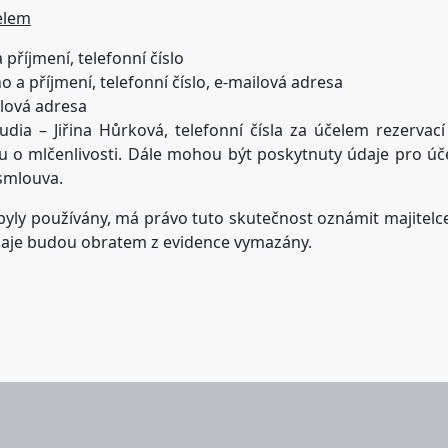
elem
příjmení, telefonní číslo
 a příjmení, telefonní číslo, e-mailová adresa
ilová adresa
udia – Jiřina Hůrková, telefonní čísla za účelem rezervací
 mlčenlivosti. Dále mohou být poskytnuty údaje pro účely
 smlouva.
 byly používány, má právo tuto skutečnost oznámit majitelc
údaje budou obratem z evidence vymazány.