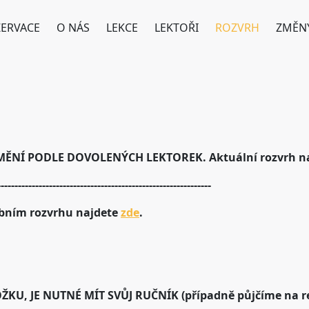
ZERVACE
O NÁS
LEKCE
LEKTOŘI
ROZVRH
ZMĚN
NÍ PODLE DOVOLENÝCH LEKTOREK. Aktuální rozvrh na
--------------------------------------------------------------
ebním rozvrhu najdete
zde
.
KU, JE NUTNÉ MÍT SVŮJ RUČNÍK (případně půjčíme na re