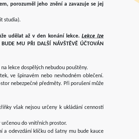
em, porozuměl jeho znění a zavazuje se jej
t studia).
Lekce lze
 může udělat až v den konání lekce.
, BUDE MU PŘI DALŠÍ NÁVŠTĚVĚ ÚČTOVÁN
ti na lekce dospělých nebudou pouštěny.
látek, ve špinavém nebo nevhodném oblečení.
rostor nebezpečné předměty. Při porušení může
říňky však nejsou určeny k ukládání cenností
 určenou do vnitřních prostor.
ení a odevzdání klíčku od šatny mu bude kauce