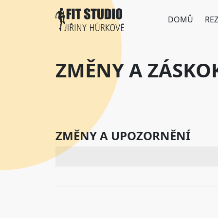
Přejít k hlavnímu obsahu
DOMŮ
RE
ZMĚNY A ZÁSKO
ZMĚNY A UPOZORNĚNÍ